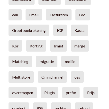
ean
Email
Factureren
Fooi
Grootboekrekening
ICP
Kassa
Kor
Korting
limiet
marge
Matching
migratie
mollie
Multistore
Omnichannel
oss
overstappen
Plugin
prefix
Prijs
product
PSP
rechten
refund