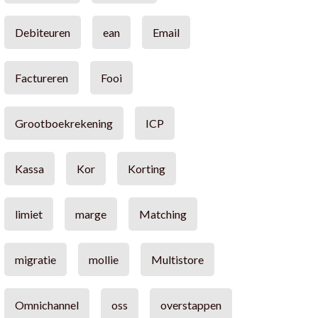
Debiteuren
ean
Email
Factureren
Fooi
Grootboekrekening
ICP
Kassa
Kor
Korting
limiet
marge
Matching
migratie
mollie
Multistore
Omnichannel
oss
overstappen