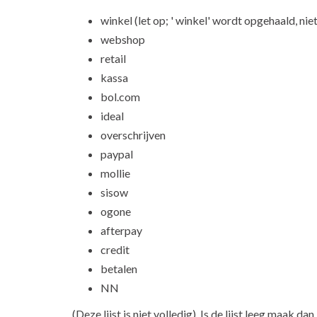
winkel (let op; ' winkel' wordt opgehaald, niet
webshop
retail
kassa
bol.com
ideal
overschrijven
paypal
mollie
sisow
ogone
afterpay
credit
betalen
NN
(Deze lijst is niet volledig). Is de lijst leeg maak 