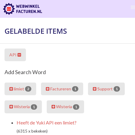
GELABELDE ITEMS
API
Add Search Word
limiet
Factureren
Support
2
1
1
Wisteria
Wisteria
1
1
Heeft de Yuki API een limiet?
(6315 x bekeken)