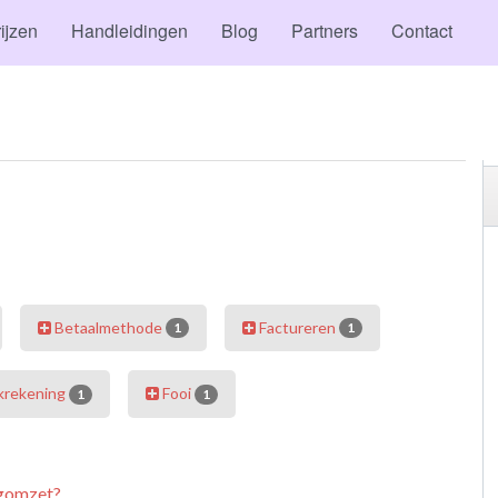
ijzen
Handleidingen
Blog
Partners
Contact
Betaalmethode
Factureren
1
1
krekening
Fooi
1
1
agomzet?