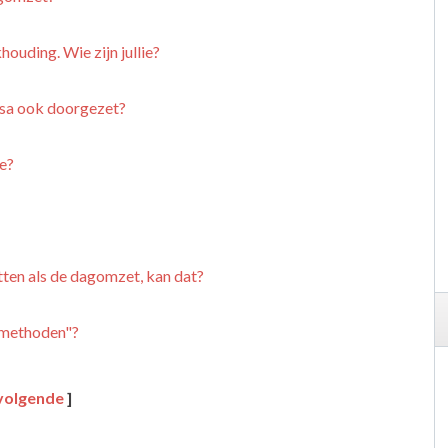
ouding. Wie zijn jullie?
ssa ook doorgezet?
e?
tten als de dagomzet, kan dat?
lmethoden"?
volgende
]