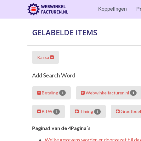
Koppelingen
Pr
GELABELDE ITEMS
Kassa
Add Search Word
Betaling
Webwinkelfacturen.nl
1
1
BTW
Timing
Grootboe
1
1
Pagina1 van de 4Pagina´s
Welke gegevens worden er doorgezet bij d