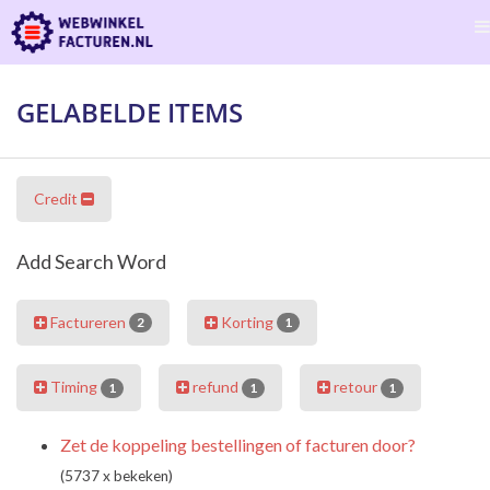
GELABELDE ITEMS
Credit
Add Search Word
Factureren
Korting
2
1
Timing
refund
retour
1
1
1
Zet de koppeling bestellingen of facturen door?
(5737 x bekeken)