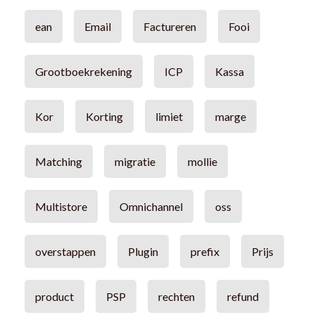
ean
Email
Factureren
Fooi
Grootboekrekening
ICP
Kassa
Kor
Korting
limiet
marge
Matching
migratie
mollie
Multistore
Omnichannel
oss
overstappen
Plugin
prefix
Prijs
product
PSP
rechten
refund