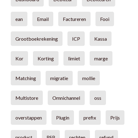
ean
Email
Factureren
Fooi
Grootboekrekening
ICP
Kassa
Kor
Korting
limiet
marge
Matching
migratie
mollie
Multistore
Omnichannel
oss
overstappen
Plugin
prefix
Prijs
product
PSP
rechten
refund