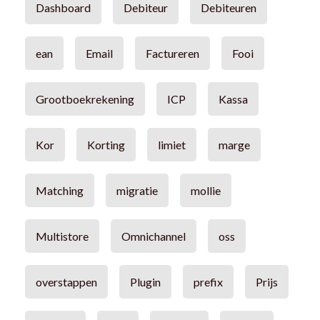
Dashboard
Debiteur
Debiteuren
ean
Email
Factureren
Fooi
Grootboekrekening
ICP
Kassa
Kor
Korting
limiet
marge
Matching
migratie
mollie
Multistore
Omnichannel
oss
overstappen
Plugin
prefix
Prijs