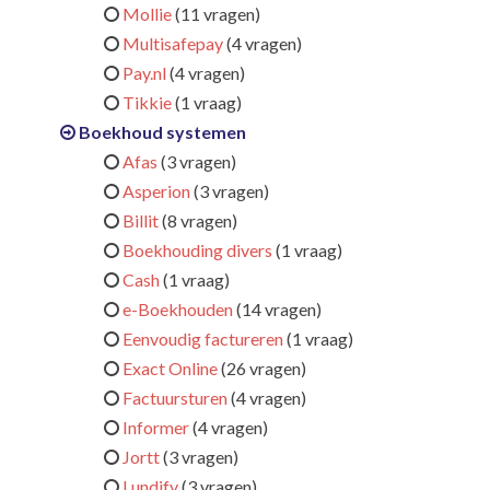
Mollie
(11 vragen)
Multisafepay
(4 vragen)
Pay.nl
(4 vragen)
Tikkie
(1 vraag)
Boekhoud systemen
Afas
(3 vragen)
Asperion
(3 vragen)
Billit
(8 vragen)
Boekhouding divers
(1 vraag)
Cash
(1 vraag)
e-Boekhouden
(14 vragen)
Eenvoudig factureren
(1 vraag)
Exact Online
(26 vragen)
Factuursturen
(4 vragen)
Informer
(4 vragen)
Jortt
(3 vragen)
Lundify
(3 vragen)