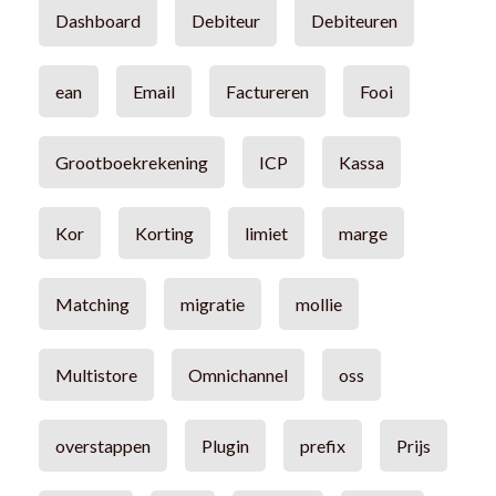
Dashboard
Debiteur
Debiteuren
ean
Email
Factureren
Fooi
Grootboekrekening
ICP
Kassa
Kor
Korting
limiet
marge
Matching
migratie
mollie
Multistore
Omnichannel
oss
overstappen
Plugin
prefix
Prijs