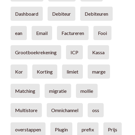
Dashboard
Debiteur
Debiteuren
ean
Email
Factureren
Fooi
Grootboekrekening
ICP
Kassa
Kor
Korting
limiet
marge
Matching
migratie
mollie
Multistore
Omnichannel
oss
overstappen
Plugin
prefix
Prijs