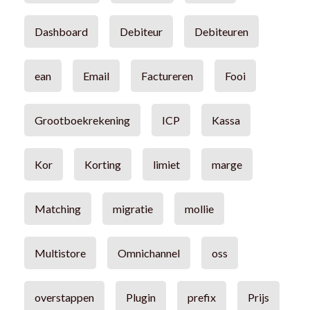
Dashboard
Debiteur
Debiteuren
ean
Email
Factureren
Fooi
Grootboekrekening
ICP
Kassa
Kor
Korting
limiet
marge
Matching
migratie
mollie
Multistore
Omnichannel
oss
overstappen
Plugin
prefix
Prijs