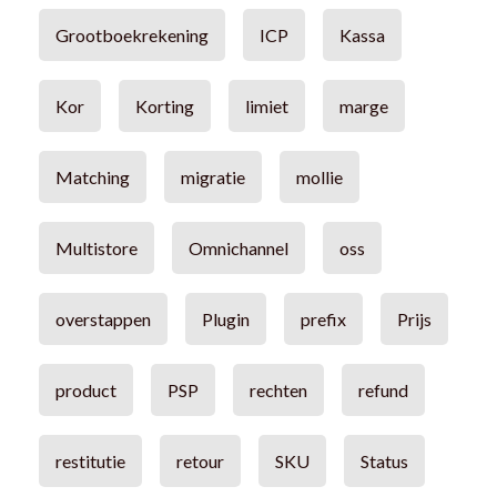
Grootboekrekening
ICP
Kassa
Kor
Korting
limiet
marge
Matching
migratie
mollie
Multistore
Omnichannel
oss
overstappen
Plugin
prefix
Prijs
product
PSP
rechten
refund
restitutie
retour
SKU
Status