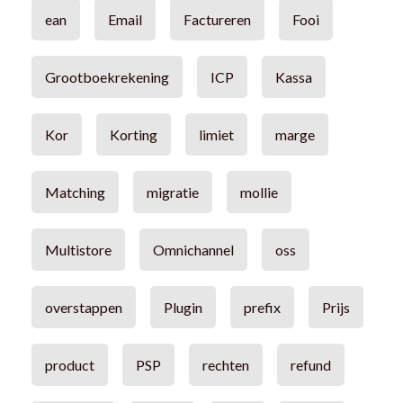
ean
Email
Factureren
Fooi
Grootboekrekening
ICP
Kassa
Kor
Korting
limiet
marge
Matching
migratie
mollie
Multistore
Omnichannel
oss
overstappen
Plugin
prefix
Prijs
product
PSP
rechten
refund