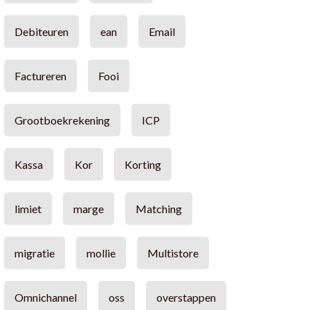
Debiteuren
ean
Email
Factureren
Fooi
Grootboekrekening
ICP
Kassa
Kor
Korting
limiet
marge
Matching
migratie
mollie
Multistore
Omnichannel
oss
overstappen