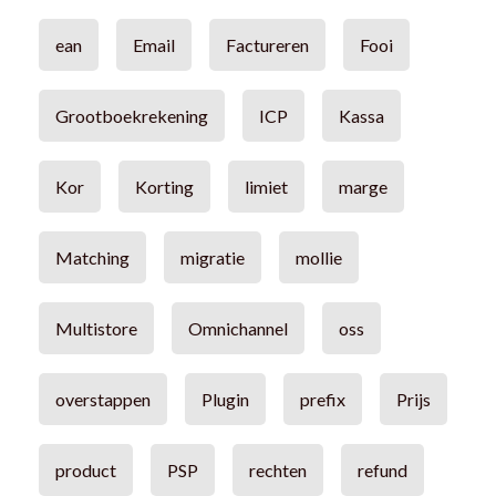
ean
Email
Factureren
Fooi
Grootboekrekening
ICP
Kassa
Kor
Korting
limiet
marge
Matching
migratie
mollie
Multistore
Omnichannel
oss
overstappen
Plugin
prefix
Prijs
product
PSP
rechten
refund