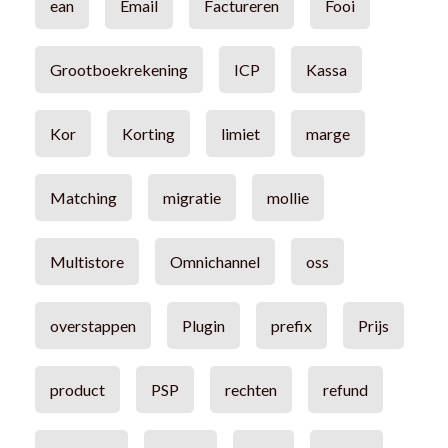
ean
Email
Factureren
Fooi
Grootboekrekening
ICP
Kassa
Kor
Korting
limiet
marge
Matching
migratie
mollie
Multistore
Omnichannel
oss
overstappen
Plugin
prefix
Prijs
product
PSP
rechten
refund