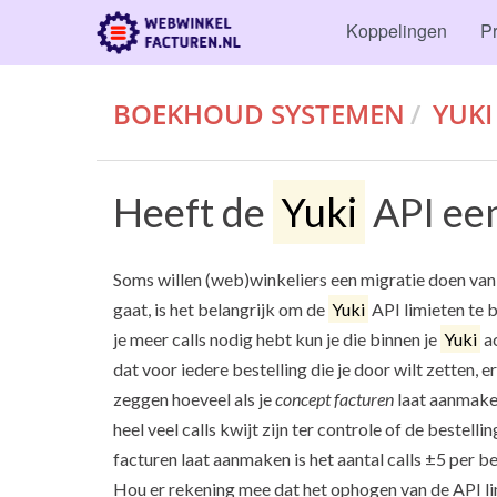
Koppelingen
Pr
BOEKHOUD SYSTEMEN
YUKI
Heeft de
Yuki
API een
Soms willen (web)winkeliers een migratie doen van 
gaat, is het belangrijk om de
Yuki
API limieten te 
je meer calls nodig hebt kun je die binnen je
Yuki
a
dat voor iedere bestelling die je door wilt zetten, e
zeggen hoeveel als je
concept facturen
laat aanmaken
heel veel calls kwijt zijn ter controle of de bestelli
facturen laat aanmaken is het aantal calls ±5 per be
Hou er rekening mee dat het ophogen van de API lim