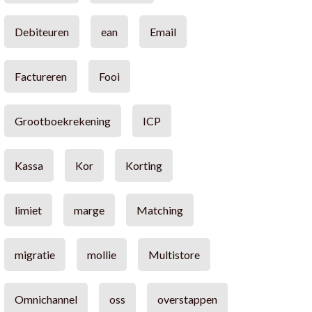
Debiteuren
ean
Email
Factureren
Fooi
Grootboekrekening
ICP
Kassa
Kor
Korting
limiet
marge
Matching
migratie
mollie
Multistore
Omnichannel
oss
overstappen