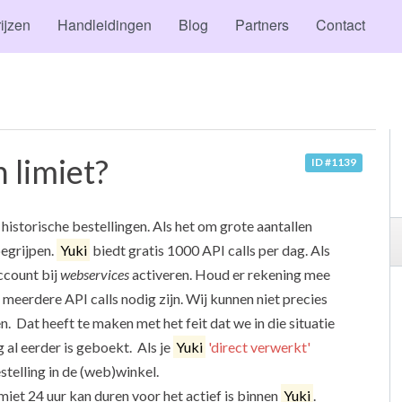
ijzen
Handleidingen
Blog
Partners
Contact
 limiet?
ID #1139
historische bestellingen. Als het om grote aantallen
begrijpen.
Yuki
biedt gratis 1000 API calls per dag. Als
ccount bij
webservices
activeren. Houd er rekening mee
r meerdere API calls nodig zijn. Wij kunnen niet precies
. Dat heeft te maken met het feit dat we in die situatie
ng al eerder is geboekt. Als je
Yuki
'direct verwerkt'
stelling in de (web)winkel.
iet 24 uur kan duren voor het actief is binnen
Yuki
.