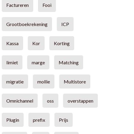
Factureren
Fooi
Grootboekrekening
ICP
Kassa
Kor
Korting
limiet
marge
Matching
migratie
mollie
Multistore
Omnichannel
oss
overstappen
Plugin
prefix
Prijs