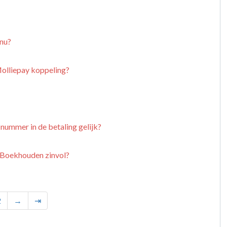
 nu?
Molliepay koppeling?
 nummer in de betaling gelijk?
e-Boekhouden zinvol?
2
→
⇥