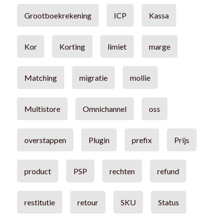
Grootboekrekening
ICP
Kassa
Kor
Korting
limiet
marge
Matching
migratie
mollie
Multistore
Omnichannel
oss
overstappen
Plugin
prefix
Prijs
product
PSP
rechten
refund
restitutie
retour
SKU
Status