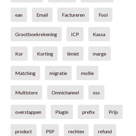
ean
Email
Factureren
Fooi
Grootboekrekening
ICP
Kassa
Kor
Korting
limiet
marge
Matching
migratie
mollie
Multistore
Omnichannel
oss
overstappen
Plugin
prefix
Prijs
product
PSP
rechten
refund