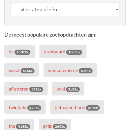
De meest populaire zoekopdrachten zijn:
de
dashboard
15029x
10883x
exact
woocommerce
6566x
6341x
afletteren
yuki
5416x
5155x
twinfield
betaalmethode
4736x
4170x
the
prijs
4165x
2603x