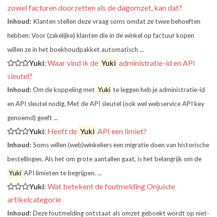
zowel facturen doorzetten als de dagomzet, kan dat?
Inhoud:
Klanten stellen deze vraag soms omdat ze twee behoeften
hebben: Voor (zakelijke) klanten die in de winkel op factuur kopen
willen ze in het boekhoudpakket automatisch ...
Yuki
:
Waar vind ik de
Yuki
administratie-id en API
sleutel?
Inhoud:
Om de koppeling met
Yuki
te leggen heb je administratie-id
en API sleutel nodig. Met de API sleutel (ook wel webservice API key
genoemd) geeft ...
Yuki
:
Heeft de
Yuki
API een limiet?
Inhoud:
Soms willen (web)winkeliers een migratie doen van historische
bestellingen. Als het om grote aantallen gaat, is het belangrijk om de
Yuki
API limieten te begrijpen. ...
Yuki
:
Wat betekent de foutmelding Onjuiste
artikelcategorie
Inhoud:
Deze foutmelding ontstaat als omzet geboekt wordt op niet-