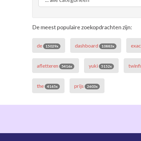
De meest populaire zoekopdrachten zijn:
de
dashboard
exa
15029x
10883x
afletteren
yuki
twinf
5416x
5152x
the
prijs
4165x
2603x