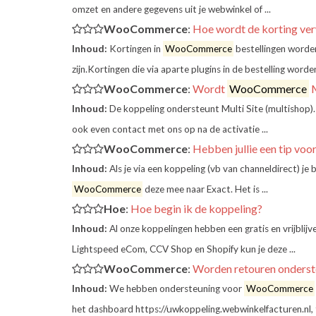
omzet en andere gegevens uit je webwinkel of ...
WooCommerce
:
Hoe wordt de korting ver
Inhoud:
Kortingen in
WooCommerce
bestellingen worden
zijn.Kortingen die via aparte plugins in de bestelling worde
WooCommerce
:
Wordt
WooCommerce
M
Inhoud:
De koppeling ondersteunt Multi Site (multishop)
ook even contact met ons op na de activatie ...
WooCommerce
:
Hebben jullie een tip voo
Inhoud:
Als je via een koppeling (vb van channeldirect) je
WooCommerce
deze mee naar Exact. Het is ...
Hoe
:
Hoe begin ik de koppeling?
Inhoud:
Al onze koppelingen hebben een gratis en vrijblij
Lightspeed eCom, CCV Shop en Shopify kun je deze ...
WooCommerce
:
Worden retouren onderst
Inhoud:
We hebben ondersteuning voor
WooCommerce
het dashboard https://uwkoppeling.webwinkelfacturen.nl, ta