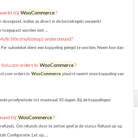
werkt bij
WooCommerce
?
 doorgezet, indien ze direct in de bestelregels verwerkt
n toegepast worden niet ...
ulti Site (multishop) ondersteund?
. Per subwinkel dient een koppeling gelegd te worden. Neem hoe dan
r bol.com orders in
WooCommerce
?
 bol.com orders in
WooCommerce
plaatst neemt onze koppeling van
vende proefperiode tot maximaal 30 dagen. Bij de koppelingen
eund bij
WooCommerce
?
refunds. Om refunds door te zetten geef je de status Refund op op
b Configuratie. Let op, ...