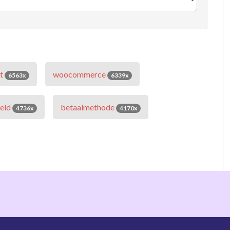
ct
woocommerce
6563x
6339x
ield
betaalmethode
4736x
4170x