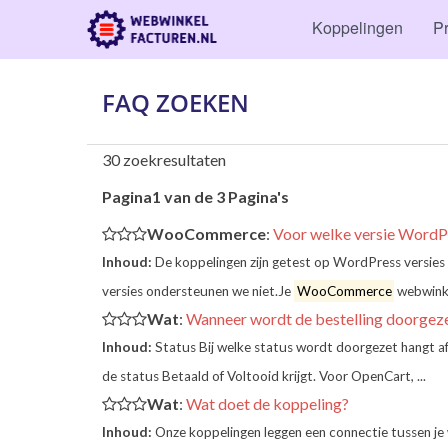
Koppelingen
Pr
FAQ ZOEKEN
30 zoekresultaten
Pagina1 van de 3 Pagina's
WooCommerce
:
Voor welke versie WordP
Inhoud:
De koppelingen zijn getest op WordPress versies
versies ondersteunen we niet.Je
WooCommerce
webwinke
Wat
:
Wanneer wordt de bestelling doorgez
Inhoud:
Status Bij welke status wordt doorgezet hangt a
de status Betaald of Voltooid krijgt. Voor OpenCart, ...
Wat
:
Wat doet de koppeling?
Inhoud:
Onze koppelingen leggen een connectie tussen je