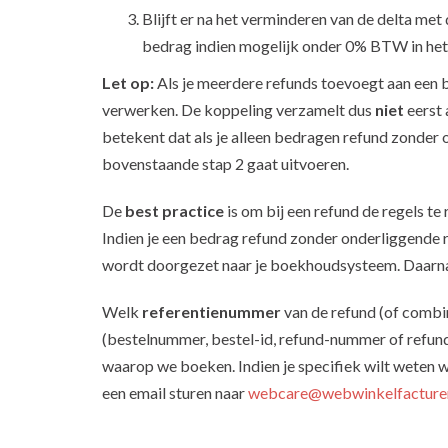
Blijft er na het verminderen van de delta me
bedrag indien mogelijk onder 0% BTW in h
Let op:
Als je meerdere refunds toevoegt aan een b
verwerken. De koppeling verzamelt dus
niet
eerst 
betekent dat als je alleen bedragen refund zonder 
bovenstaande stap 2 gaat uitvoeren.
De
best practice
is om bij een refund de regels te
Indien je een bedrag refund zonder onderliggende re
wordt doorgezet naar je boekhoudsysteem. Daarnaas
Welk
referentienummer
van de refund (of comb
(bestelnummer, bestel-id, refund-nummer of refund
waarop we boeken. Indien je specifiek wilt weten w
een email sturen naar
webcare@webwinkelfacturen