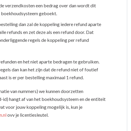
t de verzendkosten een bedrag over dan wordt dit
et boekhoudsysteem geboekt.
estelling dan zal de koppeling iedere refund aparte
alle refunds en zet deze als een refund door. Dat
onderliggende regels de koppeling per refund
 refunden en het niet aparte bedragen te gebruiken.
gels dan kan het zijn dat de refund niet of foutief
t is er per bestelling maximaal 1 refund.
inatie van nummers) we kunnen doorzetten
-id) hangt af van het boekhoudsysteem en de entiteit
at voor jouw koppeling mogelijk is, kun je
.nl
ovv je licentiesleutel.