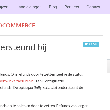
ijzen
Handleidingen
Blog
Partners
Contact
OCOMMERCE
rsteund bij
ID #1046
s. Om refunds door te zetten geef je de status
webwinkelfacturen.nl
, tab Configuratie.
refunds. De optie
partially-refunded
ondersteunt de
nds op te halen en door te zetten. Refunds van langer