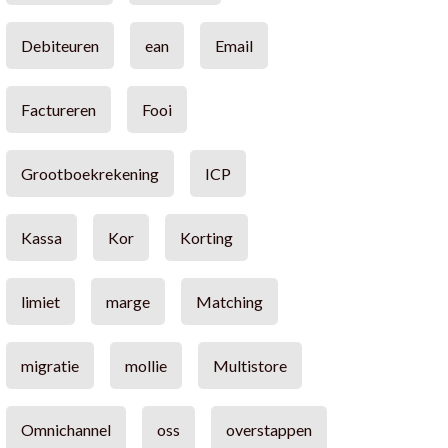
Debiteuren
ean
Email
Factureren
Fooi
Grootboekrekening
ICP
Kassa
Kor
Korting
limiet
marge
Matching
migratie
mollie
Multistore
Omnichannel
oss
overstappen