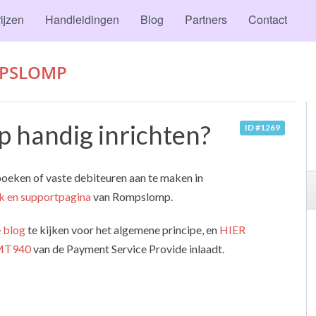
ijzen
Handleidingen
Blog
Partners
Contact
PSLOMP
 handig inrichten?
ID #1269
eken of vaste debiteuren aan te maken in
k en supportpagina
van Rompslomp.
e
blog
te kijken voor het algemene principe, en
HIER
MT940
van de Payment Service Provide inlaadt.