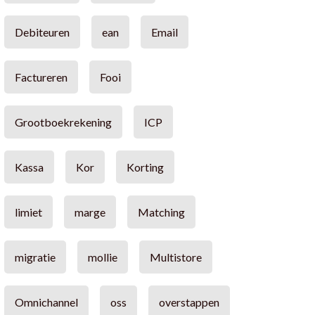
Debiteuren
ean
Email
Factureren
Fooi
Grootboekrekening
ICP
Kassa
Kor
Korting
limiet
marge
Matching
migratie
mollie
Multistore
Omnichannel
oss
overstappen