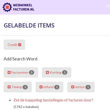
GELABELDE ITEMS
Credit
Add Search Word
Factureren
Korting
2
1
Timing
refund
retour
1
1
1
Zet de koppeling bestellingen of facturen door?
(5742 x bekeken)