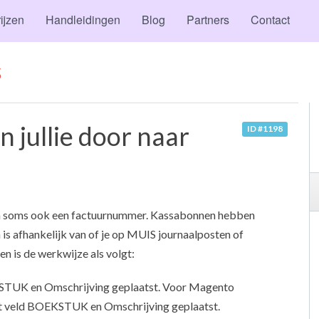
ijzen
Handleidingen
Blog
Partners
Contact
S
 jullie door naar
ID #1198
 soms ook een factuurnummer. Kassabonnen hebben
s afhankelijk van of je op MUIS journaalposten of
 is de werkwijze als volgt:
STUK en Omschrijving geplaatst. Voor Magento
et veld BOEKSTUK en Omschrijving geplaatst.