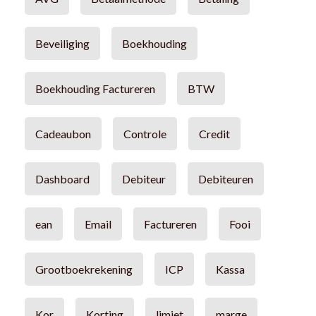
Beveiliging
Boekhouding
Boekhouding Factureren
BTW
Cadeaubon
Controle
Credit
Dashboard
Debiteur
Debiteuren
ean
Email
Factureren
Fooi
Grootboekrekening
ICP
Kassa
Kor
Korting
limiet
marge