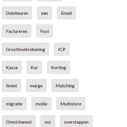
Debiteuren
ean
Email
Factureren
Fooi
Grootboekrekening
ICP
Kassa
Kor
Korting
limiet
marge
Matching
migratie
mollie
Multistore
Omnichannel
oss
overstappen