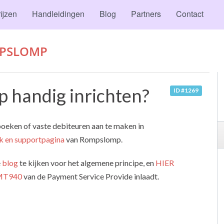
ijzen
Handleidingen
Blog
Partners
Contact
PSLOMP
 handig inrichten?
ID #1269
eken of vaste debiteuren aan te maken in
k en supportpagina
van Rompslomp.
e
blog
te kijken voor het algemene principe, en
HIER
MT940
van de Payment Service Provide inlaadt.