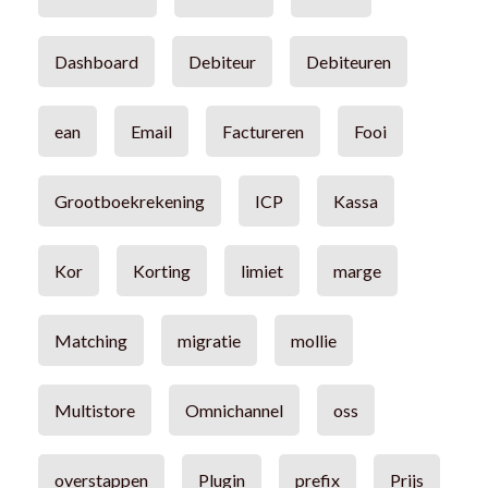
Dashboard
Debiteur
Debiteuren
ean
Email
Factureren
Fooi
Grootboekrekening
ICP
Kassa
Kor
Korting
limiet
marge
Matching
migratie
mollie
Multistore
Omnichannel
oss
overstappen
Plugin
prefix
Prijs