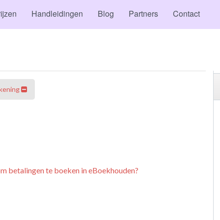
ijzen
Handleidingen
Blog
Partners
Contact
kening
 om betalingen te boeken in eBoekhouden?