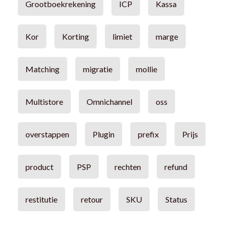
Grootboekrekening
ICP
Kassa
Kor
Korting
limiet
marge
Matching
migratie
mollie
Multistore
Omnichannel
oss
overstappen
Plugin
prefix
Prijs
product
PSP
rechten
refund
restitutie
retour
SKU
Status