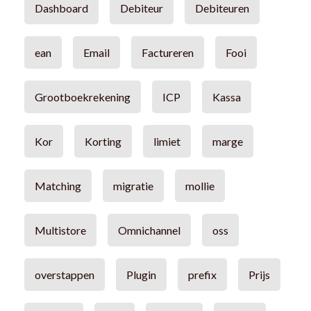
Dashboard
Debiteur
Debiteuren
ean
Email
Factureren
Fooi
Grootboekrekening
ICP
Kassa
Kor
Korting
limiet
marge
Matching
migratie
mollie
Multistore
Omnichannel
oss
overstappen
Plugin
prefix
Prijs