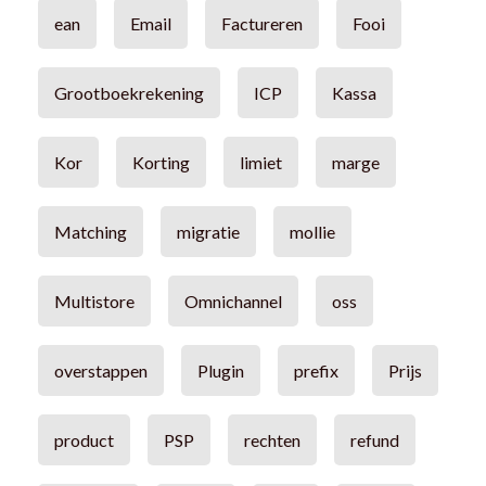
ean
Email
Factureren
Fooi
Grootboekrekening
ICP
Kassa
Kor
Korting
limiet
marge
Matching
migratie
mollie
Multistore
Omnichannel
oss
overstappen
Plugin
prefix
Prijs
product
PSP
rechten
refund