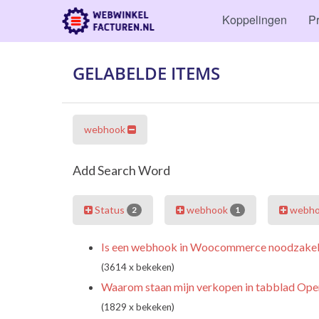
Koppelingen
Pr
GELABELDE ITEMS
webhook
Add Search Word
Status
webhook
webh
2
1
Is een webhook in Woocommerce noodzakel
(3614 x bekeken)
Waarom staan mijn verkopen in tabblad Ope
(1829 x bekeken)