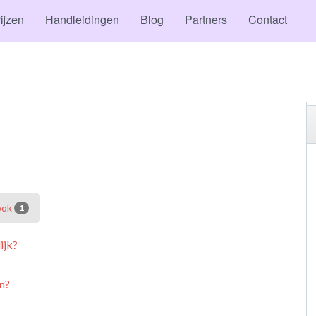
ijzen
Handleidingen
Blog
Partners
Contact
ook
1
ijk?
n?