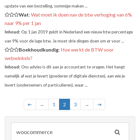
update van een bestelling, sommige maken ...
Wat
:
Wat moet ik doen nav de btw verhoging van 6%
naar 9% per 1 jan
Inhoud:
Op 1 jan 2019 geldt in Nederland een nieuw btw percentage
van 9% voor de lage btw. Je moet drie dingen doen om er voor ...
Boekhoudkundig
:
Hoe werkt de BTW voor
webwinkels?
Inhoud:
Ons advies is dit aan je accountant te vragen. Het hangt
namelijk af wat je levert (goederen of digitale diensten), aan wie je
levert (ondernemers of particulieren), waar ...
⇤
←
1
2
3
→
⇥