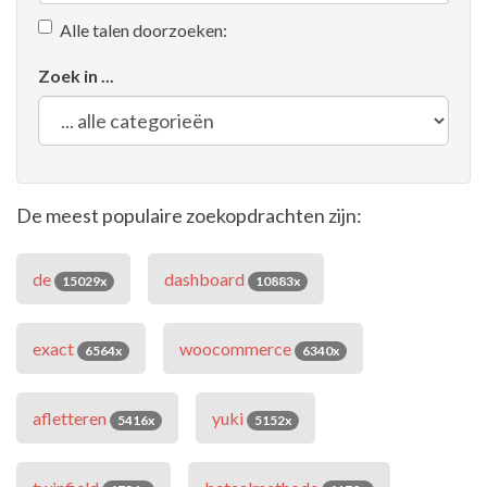
Alle talen doorzoeken:
Zoek in ...
De meest populaire zoekopdrachten zijn:
de
dashboard
15029x
10883x
exact
woocommerce
6564x
6340x
afletteren
yuki
5416x
5152x