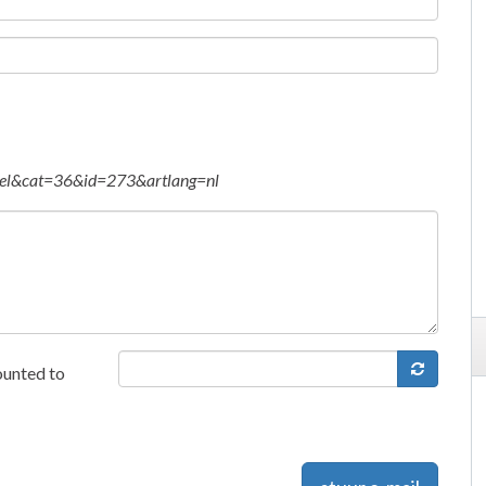
tikel&cat=36&id=273&artlang=nl