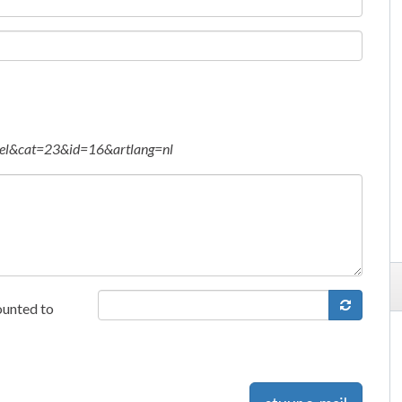
tikel&cat=23&id=16&artlang=nl