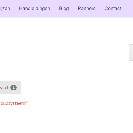
ijzen
Handleidingen
Blog
Partners
Contact
witch
1
khoudsysteem?