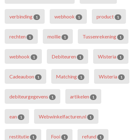
verbinding
webhook
product
1
1
1
rechten
mollie
Tussenrekening
1
1
1
webhook
Debiteuren
Wisteria
1
1
1
Cadeaubon
Matching
Wisteria
1
1
1
debiteurgegevens
artikelen
1
1
ean
Webwinkelfacturen.nl
1
1
restitutie
Fooi
refund
1
1
1