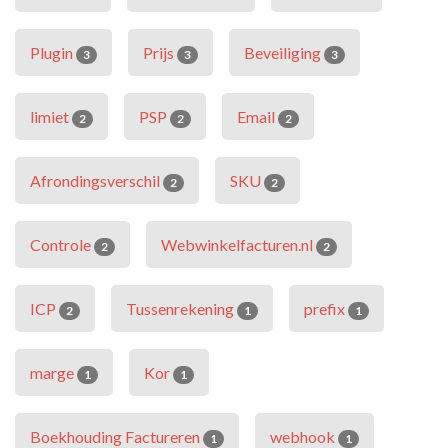
Plugin
Prijs
Beveiliging
3
3
3
limiet
PSP
Email
2
2
2
Afrondingsverschil
SKU
2
2
Controle
Webwinkelfacturen.nl
2
2
ICP
Tussenrekening
prefix
2
1
1
marge
Kor
1
1
Boekhouding Factureren
webhook
1
1