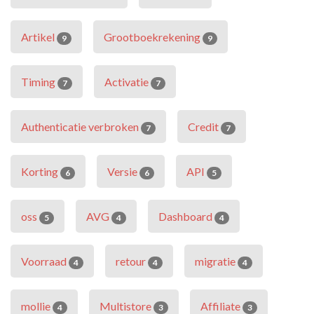
Artikel
Grootboekrekening
9
9
Timing
Activatie
7
7
Authenticatie verbroken
Credit
7
7
Korting
Versie
API
6
6
5
oss
AVG
Dashboard
5
4
4
Voorraad
retour
migratie
4
4
4
mollie
Multistore
Affiliate
4
3
3