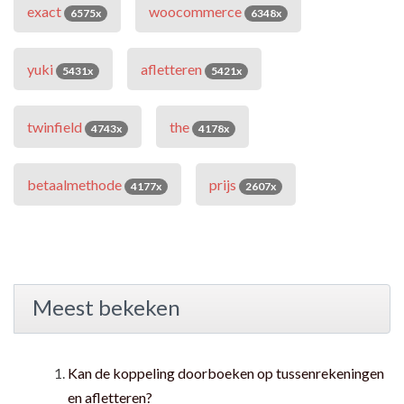
exact
woocommerce
6575x
6348x
yuki
afletteren
5431x
5421x
twinfield
the
4743x
4178x
betaalmethode
prijs
4177x
2607x
Meest bekeken
Kan de koppeling doorboeken op tussenrekeningen
en afletteren?