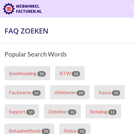
FAQ ZOEKEN
Popular Search Words
Boekhouding
BTW
35
22
Factureren
Afletteren
Kassa
21
20
15
Support
Debiteur
Betaling
13
12
11
Betaalmethode
Status
10
10