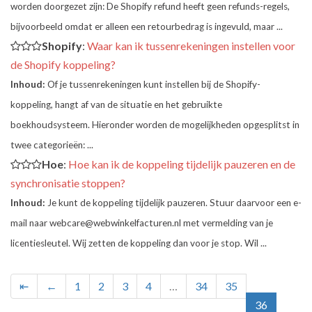
worden doorgezet zijn: De Shopify refund heeft geen refunds-regels,
bijvoorbeeld omdat er alleen een retourbedrag is ingevuld, maar ...
Shopify
:
Waar kan ik tussenrekeningen instellen voor
de Shopify koppeling?
Inhoud:
Of je tussenrekeningen kunt instellen bij de Shopify-
koppeling, hangt af van de situatie en het gebruikte
boekhoudsysteem. Hieronder worden de mogelijkheden opgesplitst in
twee categorieën: ...
Hoe
:
Hoe kan ik de koppeling tijdelijk pauzeren en de
synchronisatie stoppen?
Inhoud:
Je kunt de koppeling tijdelijk pauzeren. Stuur daarvoor een e-
mail naar webcare@webwinkelfacturen.nl met vermelding van je
licentiesleutel. Wij zetten de koppeling dan voor je stop. Wil ...
⇤
←
1
2
3
4
…
34
35
36