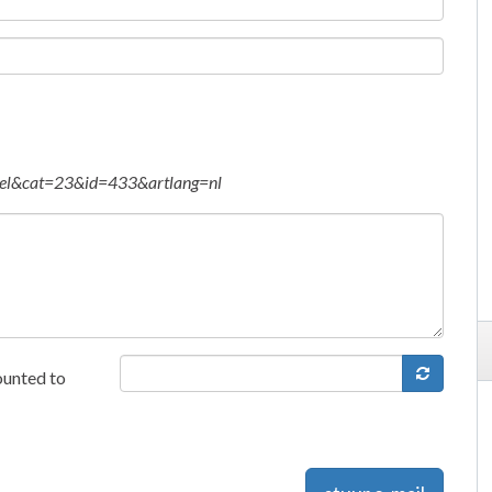
tikel&cat=23&id=433&artlang=nl