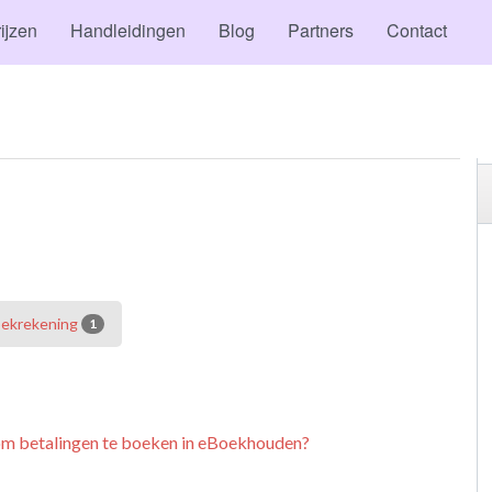
ijzen
Handleidingen
Blog
Partners
Contact
ekrekening
1
 om betalingen te boeken in eBoekhouden?